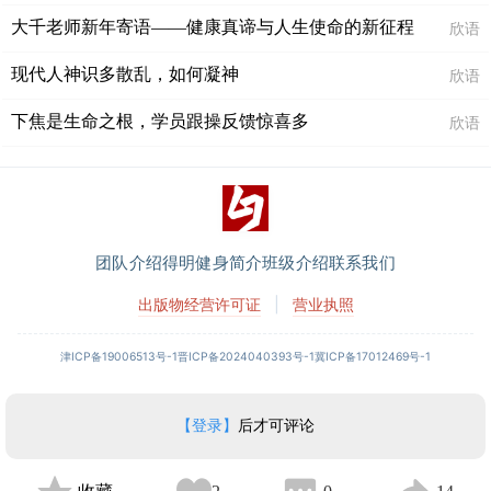
大千老师新年寄语——健康真谛与人生使命的新征程
欣语
现代人神识多散乱，如何凝神
欣语
下焦是生命之根，学员跟操反馈惊喜多
欣语
团队介绍
得明健身简介
班级介绍
联系我们
出版物经营许可证
|
营业执照
津ICP备19006513号-1
晋ICP备2024040393号-1
冀ICP备17012469号-1
【登录】
后才可评论