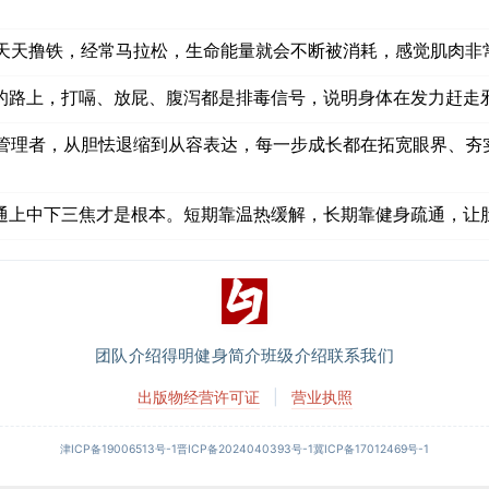
天天撸铁，经常马拉松，生命能量就会不断被消耗，感觉肌肉非
的路上，打嗝、放屁、腹泻都是排毒信号，说明身体在发力赶走
管理者，从胆怯退缩到从容表达，每一步成长都在拓宽眼界、夯实
通上中下三焦才是根本。短期靠温热缓解，长期靠健身疏通，让肚
团队介绍
得明健身简介
班级介绍
联系我们
出版物经营许可证
|
营业执照
津ICP备19006513号-1
晋ICP备2024040393号-1
冀ICP备17012469号-1