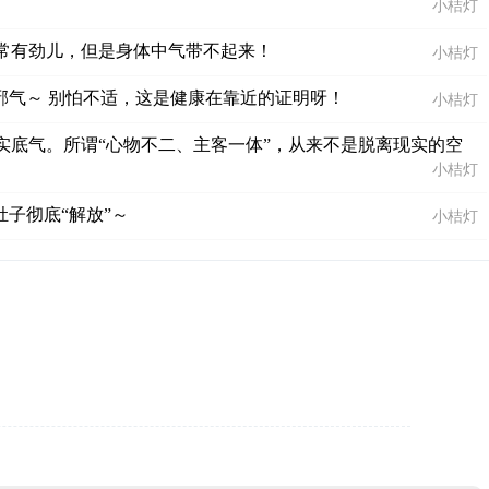
小桔灯
常有劲儿，但是身体中气带不起来！
小桔灯
邪气～ 别怕不适，这是健康在靠近的证明呀！
小桔灯
底气。所谓“心物不二、主客一体”，从来不是脱离现实的空
小桔灯
子彻底“解放”～
小桔灯