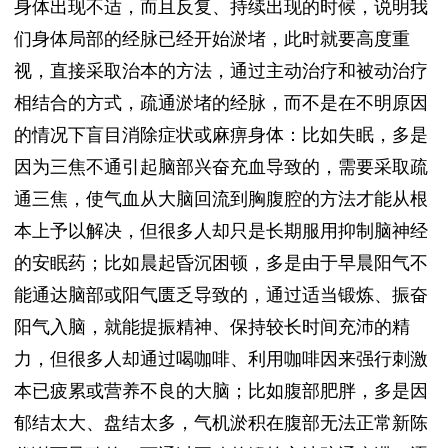
身体出现不适，而且反复、持续出现的时候，说明我
们身体局部的经脉已经开始淤堵，此时就要高度重
视，直接采取治本的方法，通过主动治疗和被动治疗
相结合的方式，疏通淤堵的经脉，而不是在不明原因
的情况下盲目消除症状或麻痹身体：比如失眠，多是
因为三焦不通引起脑部兴奋充血导致的，需要采取疏
通三焦，使气血从大脑回流到胸腹腔的方法才能从根
本上予以解决，但很多人却只是长期服用抑制脑神经
的安眠药；比如晨起昏沉困顿，多是由于早晨阳气不
能通达脑部或阳气匮乏导致的，通过适当锻炼、振奋
阳气入脑，就能提振精神、保持较长时间充沛的精
力，但很多人却通过喝咖啡、利用咖啡因来强行刺激
本已疲累或营养不良的大脑；比如腹部肥胖，多是因
郁结太大、盘结太多，气机淤积在腹部无法正常新陈