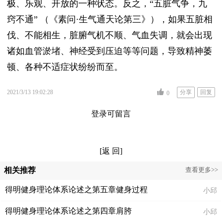
极、乐观、开放的一种状态。反之，“五脏气争，九
窍不通” （《素问·生气通天论第三》），如果五脏相
伐、不能相生，脏腑气机不顺、气血失调，就会出现
诸如血管淤堵、神经受到压迫等等问题，导致精神萎
顿、各种不适症状纷纷而至。
2021/3/13 19:02:28
分享
回复
0
登录可留言
[返 回]
相关推荐
查看更多>>
得明健身理论体系论述之第五章健身过程
小邱
得明健身理论体系论述之第四章肩胯
小邱