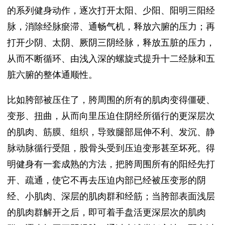
的系列健身动作，逐次打开太阳、少阳、阳明三阳经
脉，消除经脉瘀滞、通畅气机，释放六腑的压力；再
打开少阴、太阴、厥阴三阴经脉，释放五脏的压力，
从而不断循环、由浅入深的螺旋式提升十二经脉和五
脏六腑的整体通顺性。
比如胯部被压住了，胯周围的所有的肌肉变得僵硬、
变形、扭曲，从而向里压迫住阴经所循行的更深层次
的肌肉、筋膜、组织，导致腿部屈伸不利、发沉、静
脉动脉循行受阻，股骨头受到压迫变形甚至坏死。得
明健身有一套成熟的方法，把胯周围所有的阳经先打
开、疏通，使它不再去压迫内部已经被压变形的阴
经、小肌肉、深层的肌肉群和经筋；当胯部表面浅层
的肌肉群解开之后，即可着手盘活更深层次的肌肉