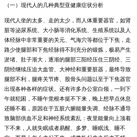
（一）现代人的几种典型亚健康症状分析
现代人坐的太多、走的太少，而人体重要器官，如肾
脏等泌尿系统、大小肠等消化系统、生殖系统以及人
体经脉中非常重要的关元、气海穴等都位于下焦，走
路少使腿部和下焦经脉得不到充分的锻炼，极易产生
淤堵、肚子渐大，逐渐的腿部三阳经压住三阴经、三
阴经继续压迫大血管、大神经和重要脏器，最终导致
腿部不利，腿疼关节疼、股骨头问题以至于下焦器官
出现各种各样的症状。还有许多办公室白领，一到下
午就犯困，不睡午觉根本挺不下来，晚上想早点休息
还睡不着，原因在于五脏六腑能量失调、经脉不通导
致脑部供血不足和神经系统紊乱：夜里能量向上顶着
下不来，人就失眠或者易醒、多梦、睡眠浅、睡不