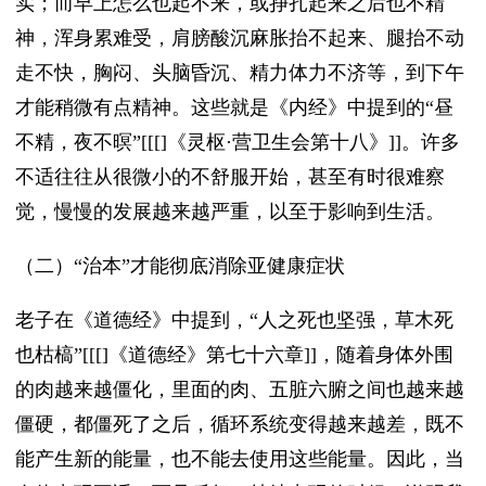
实；而早上怎么也起不来，或挣扎起来之后也不精
神，浑身累难受，肩膀酸沉麻胀抬不起来、腿抬不动
走不快，胸闷、头脑昏沉、精力体力不济等，到下午
才能稍微有点精神。这些就是《内经》中提到的“昼
不精，夜不暝”[[[]《灵枢·营卫生会第十八》]]。许多
不适往往从很微小的不舒服开始，甚至有时很难察
觉，慢慢的发展越来越严重，以至于影响到生活。
（二）“治本”才能彻底消除亚健康症状
老子在《道德经》中提到，“人之死也坚强，草木死
也枯槁”[[[]《道德经》第七十六章]]，随着身体外围
的肉越来越僵化，里面的肉、五脏六腑之间也越来越
僵硬，都僵死了之后，循环系统变得越来越差，既不
能产生新的能量，也不能去使用这些能量。因此，当