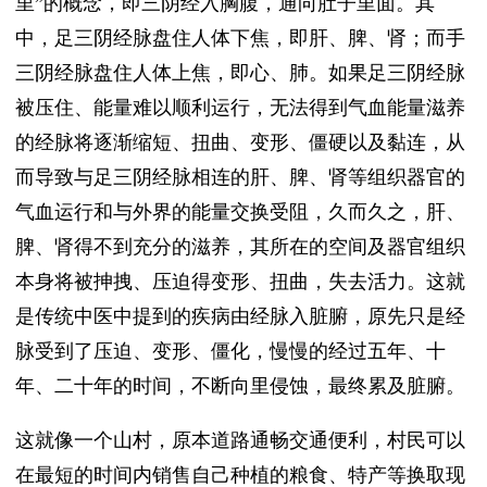
里”的概念，即三阴经入胸腹，通向肚子里面。其
中，足三阴经脉盘住人体下焦，即肝、脾、肾；而手
三阴经脉盘住人体上焦，即心、肺。如果足三阴经脉
被压住、能量难以顺利运行，无法得到气血能量滋养
的经脉将逐渐缩短、扭曲、变形、僵硬以及黏连，从
而导致与足三阴经脉相连的肝、脾、肾等组织器官的
气血运行和与外界的能量交换受阻，久而久之，肝、
脾、肾得不到充分的滋养，其所在的空间及器官组织
本身将被抻拽、压迫得变形、扭曲，失去活力。这就
是传统中医中提到的疾病由经脉入脏腑，原先只是经
脉受到了压迫、变形、僵化，慢慢的经过五年、十
年、二十年的时间，不断向里侵蚀，最终累及脏腑。
这就像一个山村，原本道路通畅交通便利，村民可以
在最短的时间内销售自己种植的粮食、特产等换取现