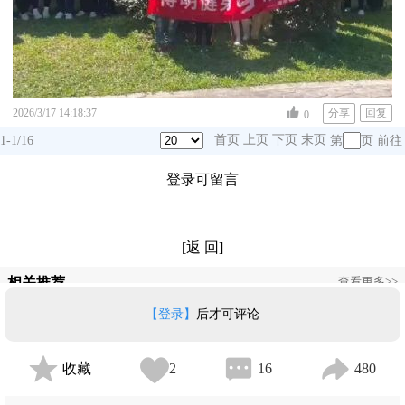
2026/3/17 14:18:37
分享
回复
0
首页
上页
下页
末页
1-1/16
第
页
前往
登录可留言
[返 回]
相关推荐
查看更多>>
【登录】
后才可评论
重塑健康人生 —— 得明健身28期招生简章
川渝晨曦
重塑健康人生 —— 得明健身27期招生简章
川渝晨曦
收藏
2
16
480
【江湖召集令｜寻找高人——大千老师答疑比武大会】