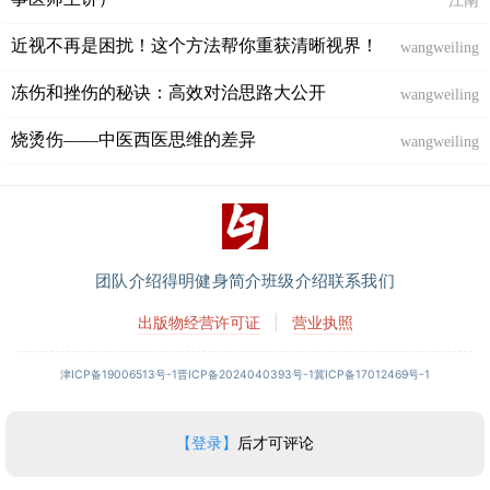
江南
近视不再是困扰！这个方法帮你重获清晰视界！
wangweiling
冻伤和挫伤的秘诀：高效对治思路大公开
wangweiling
烧烫伤——中医西医思维的差异
wangweiling
团队介绍
得明健身简介
班级介绍
联系我们
出版物经营许可证
|
营业执照
津ICP备19006513号-1
晋ICP备2024040393号-1
冀ICP备17012469号-1
【登录】
后才可评论