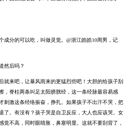
个成分的可以吃，叫做灵觉。@浙江皓皓10周男，记
道然后吗？
后就来吧，让暴风雨来的更猛烈些吧！大胆的给孩子刮
擦，脊柱两条叫足太阳膀胱经，这一条经脉最容易感
才刺激这条经络振奋，挣扎。如果孩子不出汗不哭，把
退了。有没有？孩子哭是自卫反应，大人也应该哭。女
感觉不高，同时眼睛胀，鼻塞明显。这就不要刮背了，