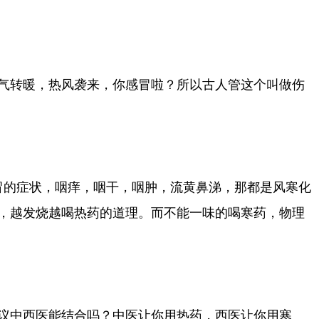
气转暖，热风袭来，你感冒啦？所以古人管这个叫做伤
感冒的症状，咽痒，咽干，咽肿，流黄鼻涕，那都是风寒化
，越发烧越喝热药的道理。而不能一味的喝寒药，物理
议中西医能结合吗？中医让你用热药，西医让你用寒