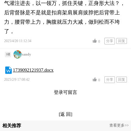
气灌注进去，以一领万，抓住关键，正身形大法？，
后背督脉是不是就是扣肩架肩展肩拔脖把后背带上
力，腰背带上力，胸腹就压力大减，做到松而不垮
了，
2025/4/20 11:12:34
分享
回复
0
sandy
1楼
1739092121937.docx
2025/2/9 17:08:42
分享
回复
0
登录可留言
[返 回]
相关推荐
查看更多>>