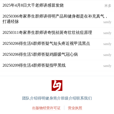
2025年4月8日大千老师讲感冒发烧
米多
20250306奇家养生群师讲得明产品和健身都是在补充真气，
打通经脉
sandy
20250311奇家养生群师讲奇悦祛斑奇壮壮祛痘原理
sandy
20250206得生活6群师答疑气短头疼近视甲流黑点
sandy
20250206得生活5群师答疑鸡眼嗳气冠心病
sandy
20250209得生活4群师答疑指甲黑线
sandy
团队介绍
得明健身简介
班级介绍
联系我们
出版物经营许可证
|
营业执照