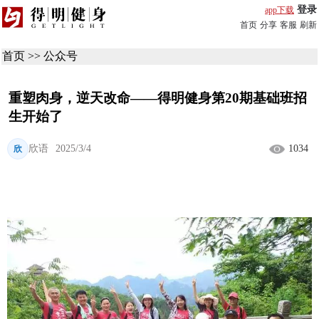
登录
app下载
首页
分享
客服
刷新
首页
>>
公众号
重塑肉身，逆天改命——得明健身第20期基础班招
生开始了
欣语
2025/3/4
1034
欣