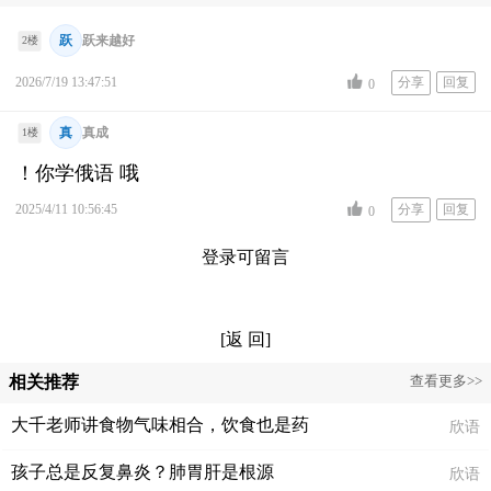
跃
跃来越好
2楼
2026/7/19 13:47:51
分享
回复
0
真
真成
1楼
！你学俄语 哦
2025/4/11 10:56:45
分享
回复
0
登录可留言
[返 回]
相关推荐
查看更多>>
大千老师讲食物气味相合，饮食也是药
欣语
孩子总是反复鼻炎？肺胃肝是根源
欣语